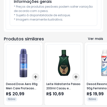
Informações gerais
* Preços de produtos pesáveis podem sofrer variação 
de acordo com o peso;

* Sujeito à disponibilidade de estoque;

* Imagem meramente ilustrativa;
Produtos similares
Ver mais
Add
Add
+
3
+
5
+
10
+
3
+
5
+
10
Desod.Dove Aero 89g
Leite Hidratante Paixao
Desod.Rexona
Men Care Protecao
200ml Cacau e
90g Feminino
Total
Pimenta
R$ 20,99
R$ 10,69
R$ 19,99
150ml
150ml