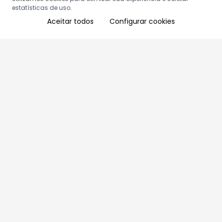
estatísticas de uso.
Aceitar todos
Configurar cookies
Aproveite as nossas promoções!
Cadastre seu e-mail e receba ofertas exclusivas.
QUERO RECEBER