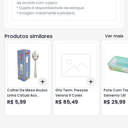
de acordo com o peso;

* Sujeito à disponibilidade de estoque;

* Imagem meramente ilustrativa;
Produtos similares
Ver mais
Add
Add
+
3
+
5
+
10
+
3
+
5
+
10
Colher De Mesa Avulso
Gfa Term. Pressao
Pote Com Tra
Linha Catuai Aco
Verona 1l Cores
Sanremo 1,6l
Inoxidavel
R$ 5,99
R$ 85,49
R$ 29,99