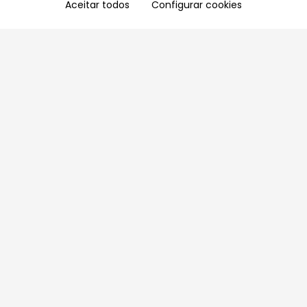
Aceitar todos
Configurar cookies
Aproveite as nossas promoções!
Cadastre seu e-mail e receba ofertas exclusivas.
QUERO RECEBER