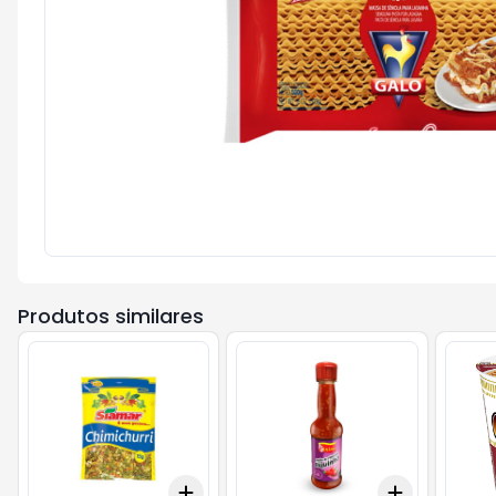
Produtos similares
Add
Add
+
3
+
5
+
10
+
3
+
5
+