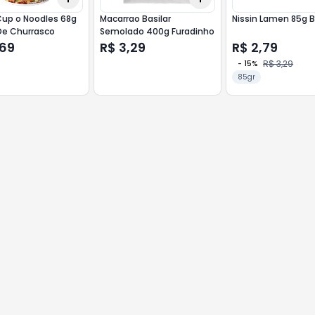
Cup o Noodles 68g
Macarrao Basilar
Nissin Lamen 85g 
De Churrasco
Semolado 400g Furadinho
,69
R$ 3,29
R$ 2,79
R$ 3,29
-
15
%
85gr