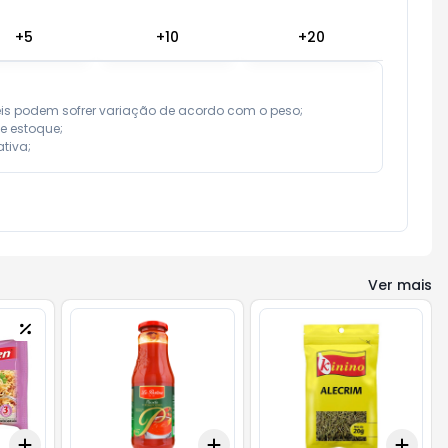
+
5
+
10
+
20
eis podem sofrer variação de acordo com o peso;

e estoque;

tiva;
Ver mais
Add
Add
Add
+
3
+
5
+
10
+
3
+
5
+
10
+
3