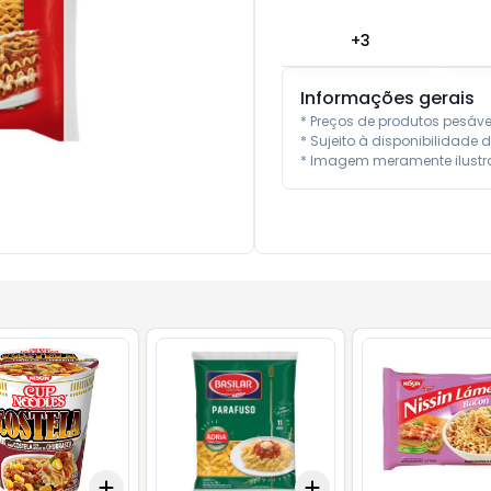
+
3
Informações gerais
* Preços de produtos pesáv
* Sujeito à disponibilidade d
* Imagem meramente ilustra
Add
Add
10
+
3
+
5
+
10
+
3
+
5
+
10