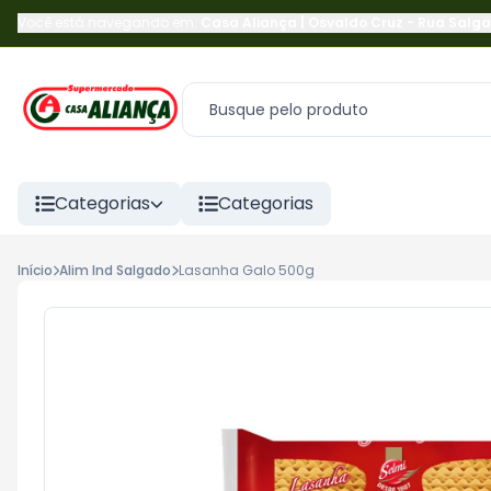
Você está navegando em:
Casa Aliança | Osvaldo Cruz
-
Rua Salga
Categorias
Categorias
Início
Alim Ind Salgado
Lasanha Galo 500g