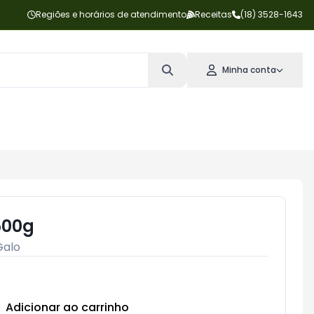
Regiões e horários de atendimento
Receitas
(18) 3528-1643
Minha conta
500g
Galo
Adicionar ao carrinho
Subtotal:
R$ 0,00