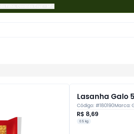
do Filho
,
Osvaldo Cruz
-
SP
Lasanha Galo 
Código: #
180190
Marca:
R$ 8,69
0.5 kg