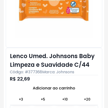
Lenco Umed. Johnsons Baby
Limpeza e Suavidade C/44
Código: #
377368
Marca:
Johnsons
R$ 22,69
Adicionar ao carrinho
Subtotal:
R$ 0
+
3
+
5
+
10
+
20