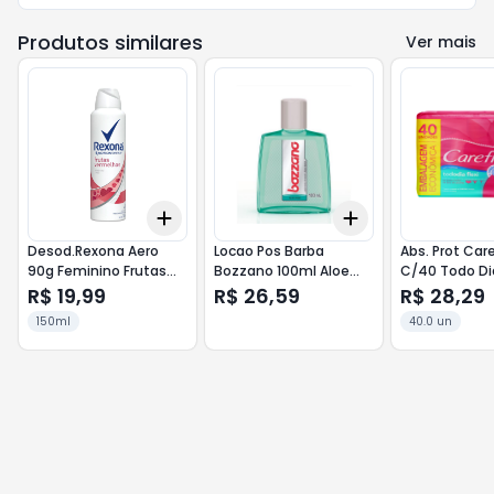
Produtos similares
Ver mais
Add
Add
+
3
+
5
+
10
+
3
+
5
+
10
Desod.Rexona Aero
Locao Pos Barba
Abs. Prot Car
90g Feminino Frutas
Bozzano 100ml Aloe
C/40 Todo Dia
Vermelhas
Vera
Lv+ Pg-
R$ 19,99
R$ 26,59
R$ 28,29
150ml
40.0 un