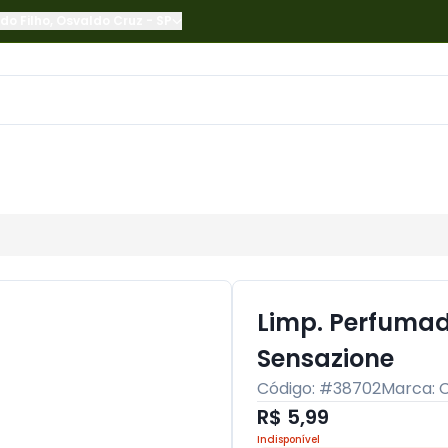
do Filho
,
Osvaldo Cruz
-
SP
Limp. Perfuma
Sensazione
Código: #
38702
Marca:
R$ 5,99
Indisponível