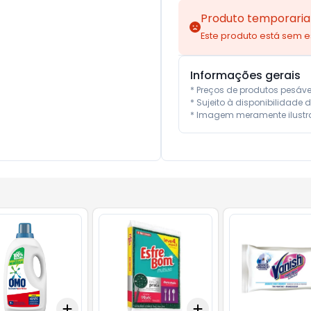
Produto temporaria
Este produto está sem 
Informações gerais
* Preços de produtos pesáv
* Sujeito à disponibilidade d
* Imagem meramente ilustra
Add
Add
10
+
3
+
5
+
10
+
3
+
5
+
10