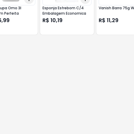
oupa Omo 3l
Esponja Esfrebom C/4
Vanish Barra 75g W
m Perfeita
Embalagem Economica
5,99
R$ 10,19
R$ 11,29