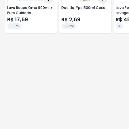
Lava Roupa Omo 900ml +
Det. Liq. Ype 500ml Coco
Lava R
Puro Cuidado
Lavage
R$ 17,59
R$ 2,69
R$ 4
900ml
500ml
3L