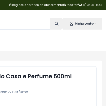
Regiões e horários de atendimento
Receitas
(18) 3528-1643
Minha conta
do Casa e Perfume 500ml
Casa & Perfume