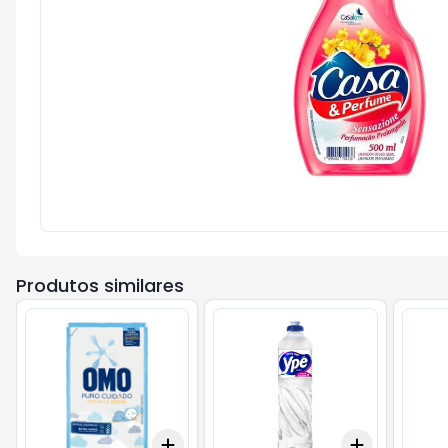
Produtos similares
Add
Add
+
3
+
5
+
10
+
3
+
5
+