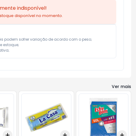
mente indisponível!
estoque disponível no momento.
eis podem sofrer variação de acordo com o peso;

e estoque;

tiva;
Ver mais
Add
Add
Add
+
3
+
5
+
10
+
3
+
5
+
10
+
3