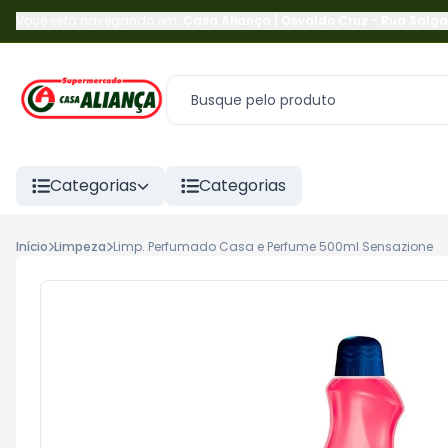
Você está navegando em:
Casa Aliança | Osvaldo Cruz
-
Rua Salga
Categorias
Categorias
Início
Limpeza
Limp. Perfumado Casa e Perfume 500ml Sensazione