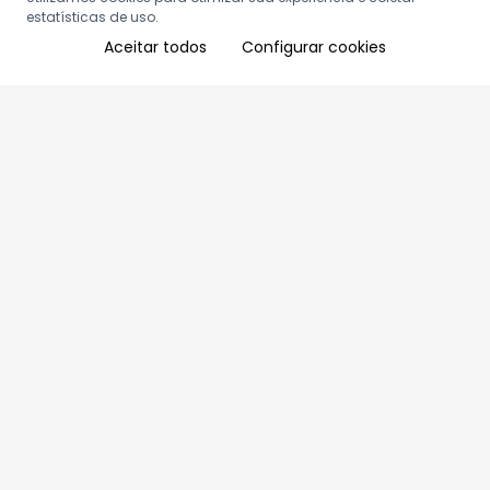
estatísticas de uso.
Aceitar todos
Configurar cookies
Aproveite as nossas promoções!
Cadastre seu e-mail e receba ofertas exclusivas.
QUERO RECEBER