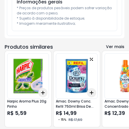
Informações gerais
* Preços de produtos pesáveis podem sofrer variação 
de acordo com o peso;

* Sujeito à disponibilidade de estoque;

* Imagem meramente ilustrativa;
Produtos similares
Ver mais
Add
Add
+
3
+
5
+
10
+
3
+
5
+
10
Harpic Aroma Plus 20g
Amac. Downy Conc.
Amac. Downy
Pinho
Refil 750ml Brisa De
Concentrado
Verao
Verao Tropica
R$ 5,59
R$ 14,99
R$ 12,39
R$ 17,69
-
15
%