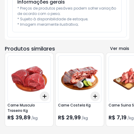
Informações gerais
* Preços de produtos pesáveis podem sofrer variação 
de acordo com o peso;

* Sujeito à disponibilidade de estoque;

* Imagem meramente ilustrativa;
Produtos similares
Ver mais
Add
Add
+
0.3
kg
+
0.5
kg
+
0.3
kg
+
0.5
kg
Carne Musculo
Carne Costela Kg
Carne Suina 
Traseiro Kg
R$ 39,89
R$ 29,99
R$ 7,19
/
kg
/
kg
/
kg