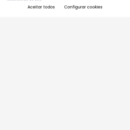
Aceitar todos
Configurar cookies
Aproveite as nossas promoções!
Cadastre seu e-mail e receba ofertas exclusivas.
QUERO RECEBER