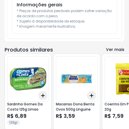
Informações gerais
* Preços de produtos pesáveis podem sofrer variação 
de acordo com o peso;

* Sujeito à disponibilidade de estoque;

* Imagem meramente ilustrativa;
Produtos similares
Ver mais
Add
Add
+
3
+
5
+
10
+
3
+
5
+
10
Sardinha Gomes Da
Macarrao Dona Benta
Coentro Em P
Costa 125g Limao
Ovos 500g Linguine
20g
R$ 6,89
R$ 3,59
R$ 7,59
125gr