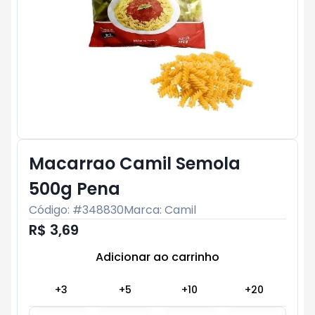
Macarrao Camil Semola
500g Pena
Código: #
348830
Marca:
Camil
R$ 3,69
Adicionar ao carrinho
Subtotal:
R$ 0
+
3
+
5
+
10
+
20