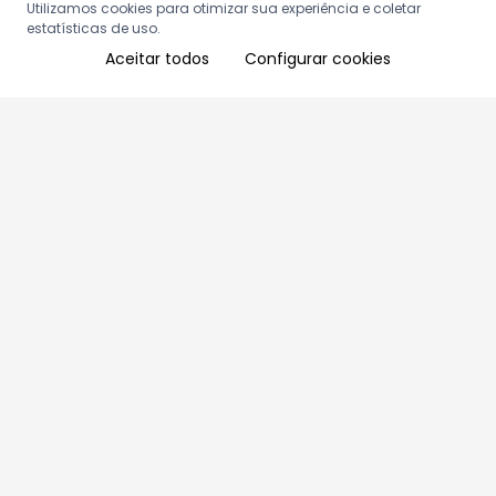
Utilizamos cookies para otimizar sua experiência e coletar
estatísticas de uso.
Aceitar todos
Configurar cookies
Aproveite as nossas promoções!
Cadastre seu e-mail e receba ofertas exclusivas.
QUERO RECEBER