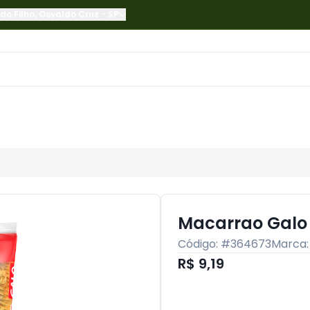
do Filho
,
Osvaldo Cruz
-
SP
Macarrao Galo 
Código: #
364673
Marca
R$ 9,19