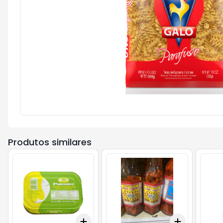
Produtos similares
Add
Add
+
3
+
5
+
10
+
3
+
5
+