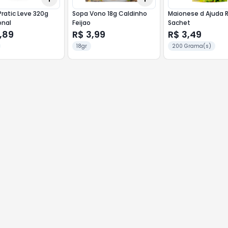
Pratic Leve 320g
Sopa Vono 18g Caldinho
Maionese d Ajuda R
onal
Feijao
Sachet
,89
R$ 3,99
R$ 3,49
18gr
200 Grama(s)