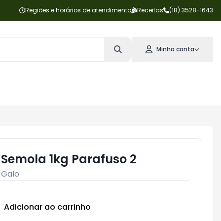
Regiões e horários de atendimento
Receitas
(18) 3528-1643
Minha conta
Semola 1kg Parafuso 2
:
Galo
Adicionar ao carrinho
Subtotal:
R$ 0,00