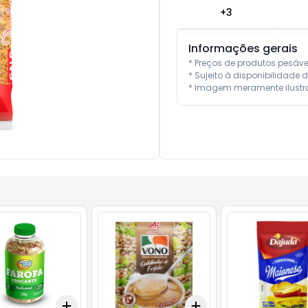
+
3
Informações gerais
* Preços de produtos pesáv
* Sujeito à disponibilidade d
* Imagem meramente ilustra
Add
Add
10
+
3
+
5
+
10
+
3
+
5
+
10