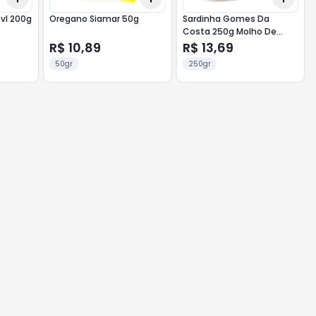
vl 200g
Oregano Siamar 50g
Sardinha Gomes Da
Costa 250g Molho De
Tomate
R$ 10,89
R$ 13,69
50gr
250gr