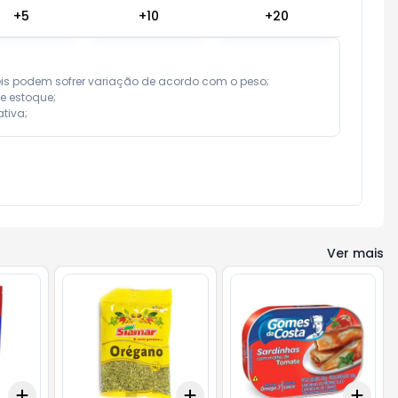
+
5
+
10
+
20
eis podem sofrer variação de acordo com o peso;

e estoque;

tiva;
Ver mais
Add
Add
Add
+
3
+
5
+
10
+
3
+
5
+
10
+
3