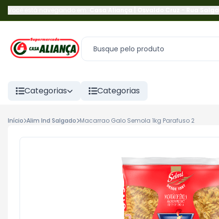
Você está navegando em:
Casa Aliança | Osvaldo Cruz
-
Rua Salga
Categorias
Categorias
Início
Alim Ind Salgado
Macarrao Galo Semola 1kg Parafuso 2