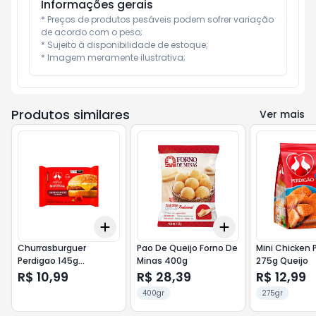
Informações gerais
* Preços de produtos pesáveis podem sofrer variação 
de acordo com o peso;

* Sujeito à disponibilidade de estoque;

* Imagem meramente ilustrativa;
Produtos similares
Ver mais
Add
Add
+
3
+
5
+
10
+
3
+
5
+
10
Churrasburguer
Pao De Queijo Forno De
Mini Chicken 
Perdigao 145g
Minas 400g
275g Queijo
Maionese Grill
R$ 10,99
R$ 28,39
R$ 12,99
400gr
275gr