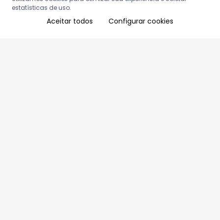
estatísticas de uso.
Aceitar todos
Configurar cookies
Aproveite as nossas promoções!
Cadastre seu e-mail e receba ofertas exclusivas.
QUERO RECEBER