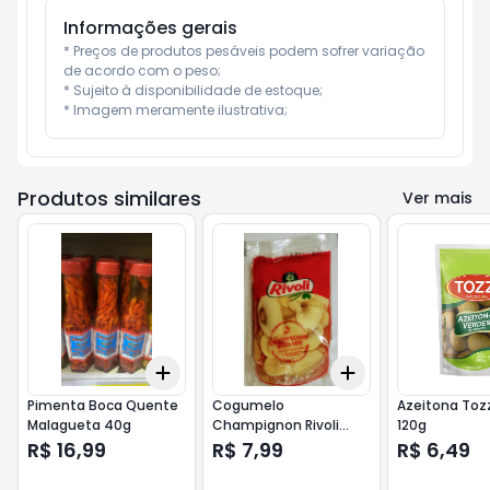
Informações gerais
* Preços de produtos pesáveis podem sofrer variação 
de acordo com o peso;

* Sujeito à disponibilidade de estoque;

* Imagem meramente ilustrativa;
Produtos similares
Ver mais
Add
Add
+
3
+
5
+
10
+
3
+
5
+
10
Pimenta Boca Quente
Cogumelo
Azeitona Tozz
Malagueta 40g
Champignon Rivoli
120g
100g Sachet Fatiado
R$ 16,99
R$ 7,99
R$ 6,49