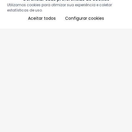
Utilizamos cookies para otimizar sua experiência e coletar
estatísticas de uso.
Aceitar todos
Configurar cookies
Aproveite as nossas promoções!
Cadastre seu e-mail e receba ofertas exclusivas.
QUERO RECEBER