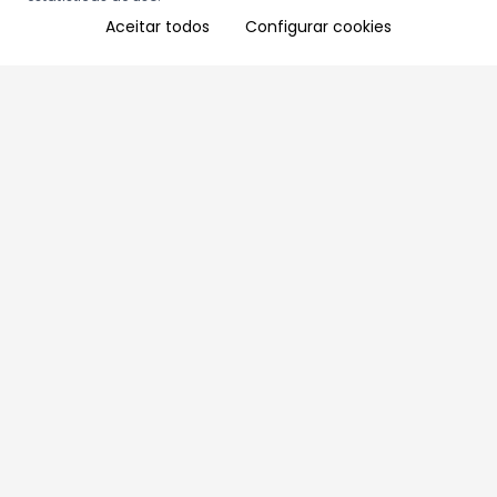
Aceitar todos
Configurar cookies
Aproveite as nossas promoções!
Cadastre seu e-mail e receba ofertas exclusivas.
QUERO RECEBER