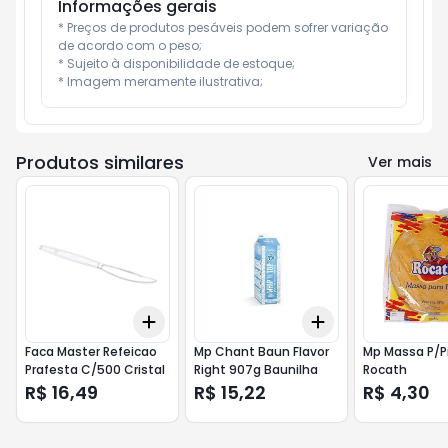
Informações gerais
* Preços de produtos pesáveis podem sofrer variação 
de acordo com o peso;

* Sujeito à disponibilidade de estoque;

* Imagem meramente ilustrativa;
Produtos similares
Ver mais
Add
Add
+
3
+
5
+
10
+
3
+
5
+
10
Faca Master Refeicao
Mp Chant Baun Flavor
Mp Massa P/P
Prafesta C/500 Cristal
Right 907g Baunilha
Rocath
R$ 16,49
R$ 15,22
R$ 4,30