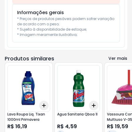
Informações gerais
* Preços de produtos pesáveis podem sofrer variação 
de acordo com o peso;

* Sujeito à disponibilidade de estoque;

* Imagem meramente ilustrativa;
Produtos similares
Ver mais
Add
Add
+
3
+
5
+
10
+
3
+
5
+
10
Lava Roupa Liq. Tixan
Agua Sanitaria Qboa 1l
Vassoura Co
1000ml Primavera
Multiuso V-3
R$ 16,19
R$ 4,59
R$ 19,59