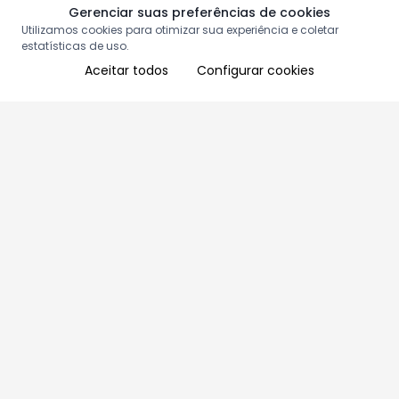
Gerenciar suas preferências de cookies
Utilizamos cookies para otimizar sua experiência e coletar
estatísticas de uso.
Aceitar todos
Configurar cookies
Aproveite as nossas promoções!
Cadastre seu e-mail e receba ofertas exclusivas.
QUERO RECEBER