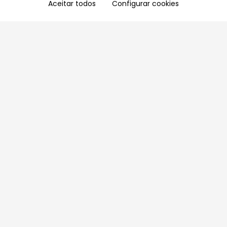
Aceitar todos
Configurar cookies
Aproveite as nossas promoções!
Cadastre seu e-mail e receba ofertas exclusivas.
QUERO RECEBER