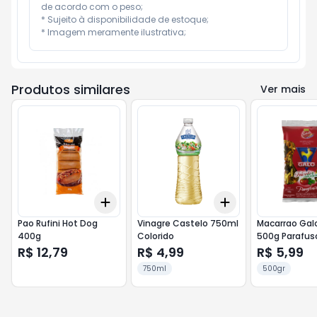
de acordo com o peso;

* Sujeito à disponibilidade de estoque;

* Imagem meramente ilustrativa;
Produtos similares
Ver mais
Add
Add
+
3
+
5
+
10
+
3
+
5
+
10
Pao Rufini Hot Dog
Vinagre Castelo 750ml
Macarrao Gal
400g
Colorido
500g Parafuso
R$ 12,79
R$ 4,99
R$ 5,99
750ml
500gr