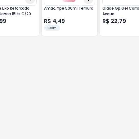
 Lixo Reforcado
Amac. Ype 500ml Ternura
Glade Gp Gel Carr
ianca 15lts C/20
Acqua
,99
R$ 4,49
R$ 22,79
500ml