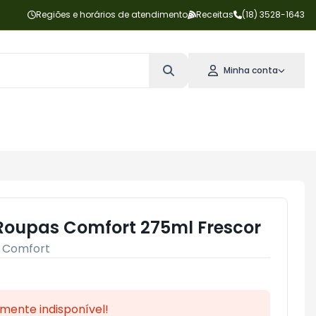
Regiões e horários de atendimento
Receitas
(18) 3528-1643
Minha conta
Roupas Comfort 275ml Frescor
:
Comfort
mente indisponível!