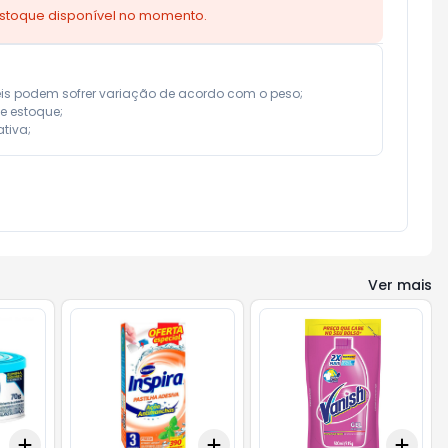
estoque disponível no momento.
eis podem sofrer variação de acordo com o peso;

e estoque;

tiva;
Ver mais
Add
Add
Add
+
3
+
5
+
10
+
3
+
5
+
10
+
3