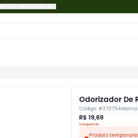
do Filho
,
Osvaldo Cruz
-
SP
Odorizador De 
Código: #
370754
Marca
R$ 19,69
Indisponível
Produto temporaria