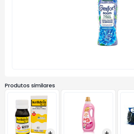
Produtos similares
Add
Add
+
3
+
5
+
10
+
3
+
5
+