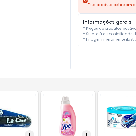
Este produto está sem 
Informações gerais
* Preços de produtos pesáv
* Sujeito à disponibilidade d
* Imagem meramente ilustra
Add
Add
10
+
3
+
5
+
10
+
3
+
5
+
10