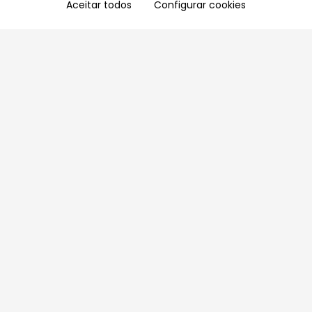
Aceitar todos
Configurar cookies
Aproveite as nossas promoções!
Cadastre seu e-mail e receba ofertas exclusivas.
QUERO RECEBER