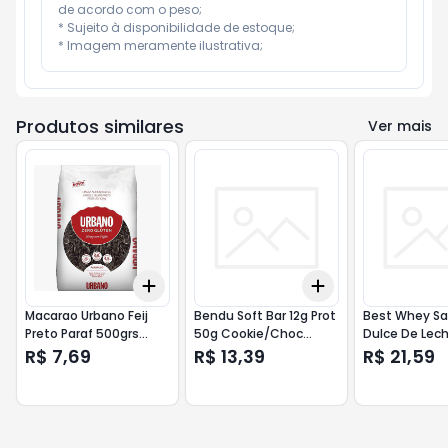
de acordo com o peso;

* Sujeito à disponibilidade de estoque;

* Imagem meramente ilustrativa;
Produtos similares
Ver mais
Add
Add
+
3
+
5
+
10
+
3
+
5
+
10
Macarao Urbano Feij
Bendu Soft Bar 12g Prot
Best Whey Sa
Preto Paraf 500grs
50g Cookie/Choc
Dulce De Lec
Sem Gluten
Branco
Premium
R$ 7,69
R$ 13,39
R$ 21,59