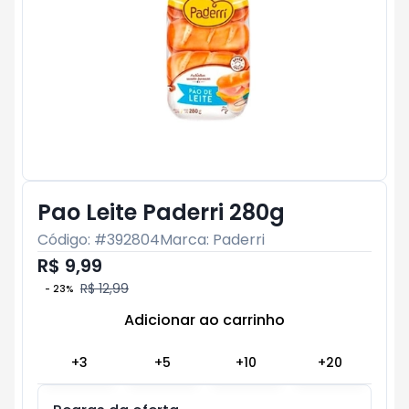
Pao Leite Paderri 280g
Código: #
392804
Marca:
Paderri
R$ 9,99
R$ 12,99
-
23
%
Adicionar ao carrinho
Subtotal:
R$ 0
+
3
+
5
+
10
+
20