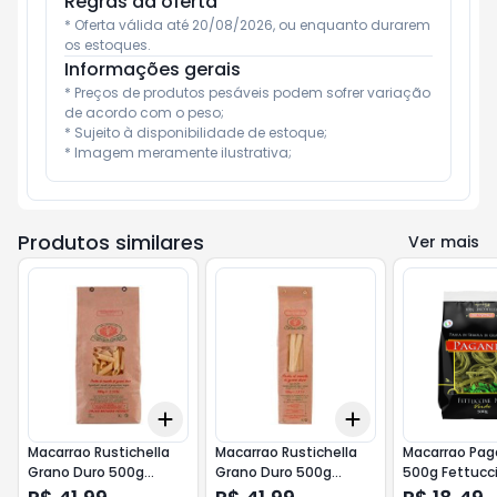
Regras da oferta
* Oferta válida até 20/08/2026, ou enquanto durarem 
os estoques.
Informações gerais
* Preços de produtos pesáveis podem sofrer variação 
de acordo com o peso;

* Sujeito à disponibilidade de estoque;

* Imagem meramente ilustrativa;
Produtos similares
Ver mais
Add
Add
+
3
+
5
+
10
+
3
+
5
+
10
Macarrao Rustichella
Macarrao Rustichella
Macarrao Pag
Grano Duro 500g
Grano Duro 500g
500g Fettucci
Penne Rigati
Pappardelle
Verde