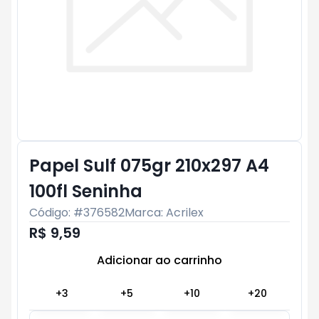
Papel Sulf 075gr 210x297 A4
100fl Seninha
Código: #
376582
Marca:
Acrilex
R$ 9,59
Adicionar ao carrinho
Subtotal:
R$ 0
+
3
+
5
+
10
+
20