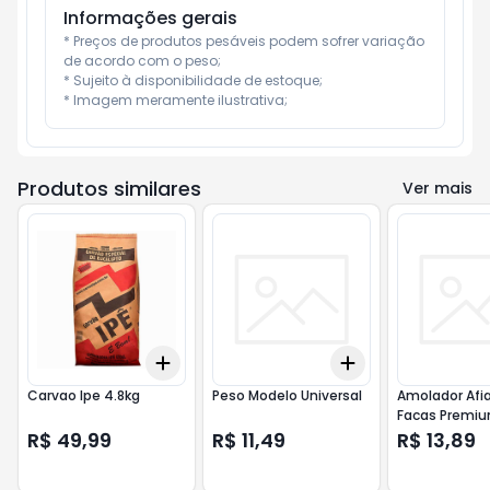
Informações gerais
* Preços de produtos pesáveis podem sofrer variação 
de acordo com o peso;

* Sujeito à disponibilidade de estoque;

* Imagem meramente ilustrativa;
Produtos similares
Ver mais
Add
Add
+
3
+
5
+
10
+
3
+
5
+
10
Carvao Ipe 4.8kg
Peso Modelo Universal
Amolador Afi
Facas Premi
R$ 49,99
R$ 11,49
R$ 13,89