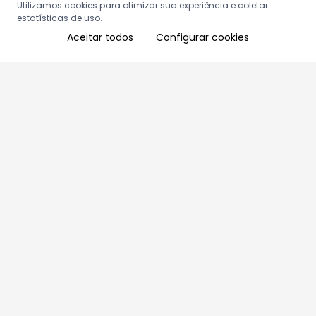
Utilizamos cookies para otimizar sua experiência e coletar
estatísticas de uso.
Aceitar todos
Configurar cookies
Aproveite as nossas promoções!
Cadastre seu e-mail e receba ofertas exclusivas.
QUERO RECEBER