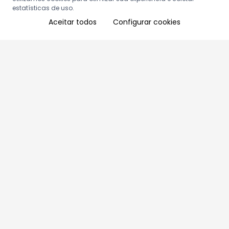
estatísticas de uso.
Aceitar todos
Configurar cookies
Aproveite as nossas promoções!
Cadastre seu e-mail e receba ofertas exclusivas.
QUERO RECEBER