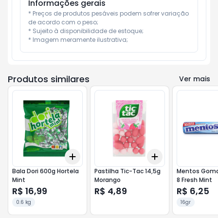
Informações gerais
* Preços de produtos pesáveis podem sofrer variação 
de acordo com o peso;

* Sujeito à disponibilidade de estoque;

* Imagem meramente ilustrativa;
Produtos similares
Ver mais
Add
Add
+
3
+
5
+
10
+
3
+
5
+
10
Bala Dori 600g Hortela
Pastilha Tic-Tac 14,5g
Mentos Goma
Mint
Morango
8 Fresh Mint
R$ 16,99
R$ 4,89
R$ 6,25
0.6 kg
16gr