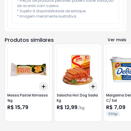
* Preços de produtos pesáveis podem sofrer variação 
de acordo com o peso;

* Sujeito à disponibilidade de estoque;

* Imagem meramente ilustrativa;
Produtos similares
Ver mais
Add
Add
+
3
+
5
+
10
+
0.3
kg
+
0.5
kg
Massa Pastel Kimassa
Salsicha Hot Dog Sadia
Margarina Del
1kg
Kg
C/ Sal
R$ 15,79
R$ 12,99
R$ 7,09
/
kg
500gr