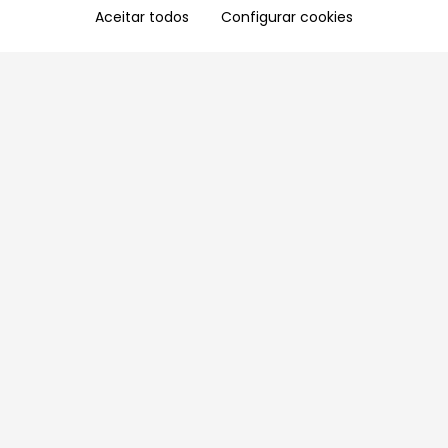
Aceitar todos
Configurar cookies
Aproveite as nossas promoções!
Cadastre seu e-mail e receba ofertas exclusivas.
QUERO RECEBER