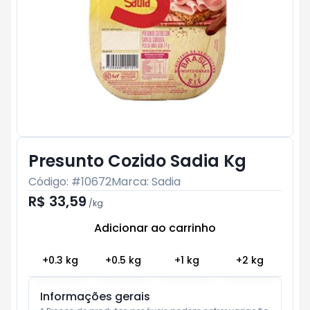
Presunto Cozido Sadia Kg
Código: #
10672
Marca:
Sadia
R$ 33,59
/
kg
Adicionar ao carrinho
Subtotal:
R$ 0
+
0.3
kg
+
0.5
kg
+
1
kg
+
2
kg
Informações gerais