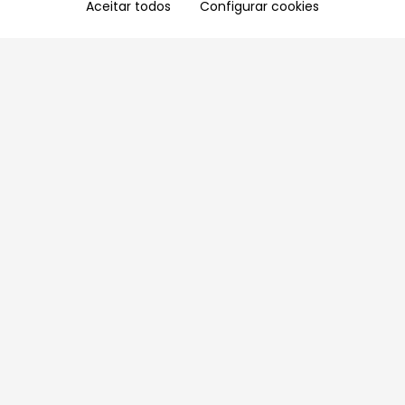
Aceitar todos
Configurar cookies
Aproveite as nossas promoções!
Cadastre seu e-mail e receba ofertas exclusivas.
QUERO RECEBER