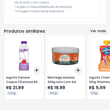
de acordo com o peso;

* Sujeito à disponibilidade de estoque;

* Imagem meramente ilustrativa;
Produtos similares
Ver mais
Add
Add
+
3
+
5
+
10
+
3
+
5
+
10
Iogurte Danone
Manteiga Aviacao
Iogurte Cha
Corpus S/Lactose 800g
200g Lata Com Sal
100g Vitamin
Morango
R$ 21,89
R$ 19,99
R$ 5,69
0.8 kg
200gr
100gr