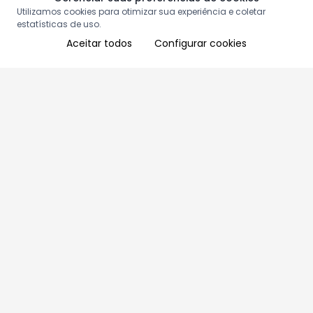
Utilizamos cookies para otimizar sua experiência e coletar
estatísticas de uso.
Aceitar todos
Configurar cookies
Aproveite as nossas promoções!
Cadastre seu e-mail e receba ofertas exclusivas.
QUERO RECEBER