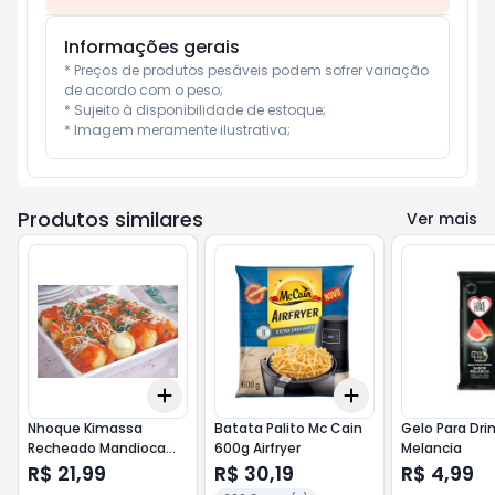
Informações gerais
* Preços de produtos pesáveis podem sofrer variação 
de acordo com o peso;

* Sujeito à disponibilidade de estoque;

* Imagem meramente ilustrativa;
Produtos similares
Ver mais
Add
Add
+
3
+
5
+
10
+
3
+
5
+
10
Nhoque Kimassa
Batata Palito Mc Cain
Gelo Para Dri
Recheado Mandioca
600g Airfryer
Melancia
500g Mussarela
R$ 21,99
R$ 30,19
R$ 4,99