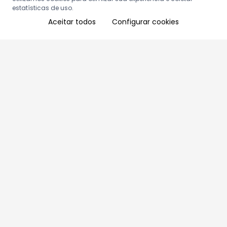
estatísticas de uso.
Aceitar todos
Configurar cookies
Aproveite as nossas promoções!
Cadastre seu e-mail e receba ofertas exclusivas.
QUERO RECEBER