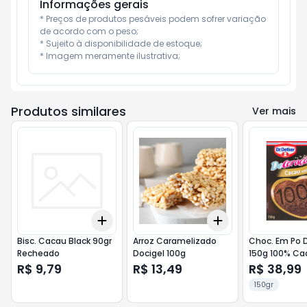
Informações gerais
* Preços de produtos pesáveis podem sofrer variação 
de acordo com o peso;

* Sujeito à disponibilidade de estoque;

* Imagem meramente ilustrativa;
Produtos similares
Ver mais
Add
Add
+
3
+
5
+
10
+
3
+
5
+
10
Bisc. Cacau Black 90gr
Arroz Caramelizado
Choc. Em Po D
Recheado
Docigel 100g
150g 100% Ca
R$ 9,79
R$ 13,49
R$ 38,99
150gr