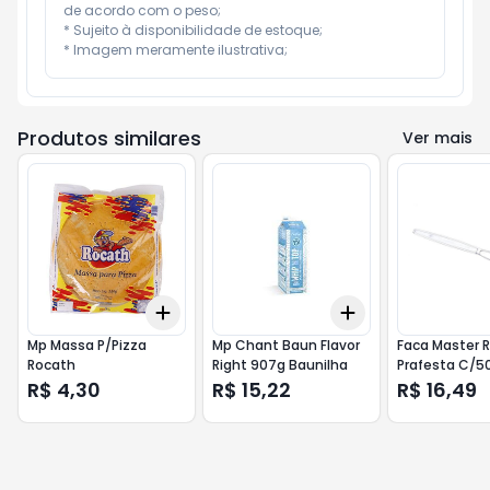
de acordo com o peso;

* Sujeito à disponibilidade de estoque;

* Imagem meramente ilustrativa;
Produtos similares
Ver mais
Add
Add
+
3
+
5
+
10
+
3
+
5
+
10
Mp Massa P/Pizza
Mp Chant Baun Flavor
Faca Master 
Rocath
Right 907g Baunilha
Prafesta C/50
R$ 4,30
R$ 15,22
R$ 16,49