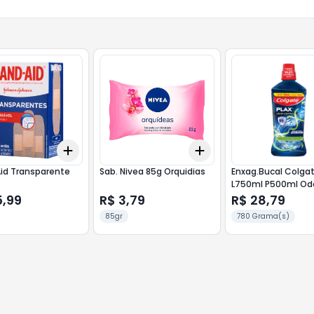
Add
Add
10
+
3
+
5
+
10
+
3
+
5
+
10
id Transparente
Sab. Nivea 85g Orquidias
Enxag.Bucal Colgat
L750ml P500ml Od
Control
5,99
R$ 3,79
R$ 28,79
85gr
780 Grama(s)