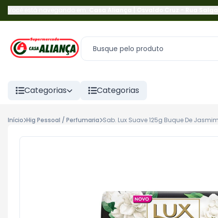
Você está navegando em:
Casa Aliança | Osvaldo Cruz
-
Rua Salga
Categorias
Categorias
Início
Hig Pessoal / Perfumaria
Sab. Lux Suave 125g Buque De Jasmi