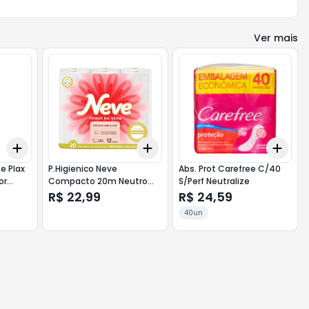
Ver mais
Add
Add
Add
+
3
+
5
+
10
+
3
+
5
+
10
+
3
e Plax
P.Higienico Neve
Abs. Prot Carefree C/40
or
Compacto 20m Neutro
S/Perf Neutralize
-12 Unidades
R$ 22,99
R$ 24,59
40un