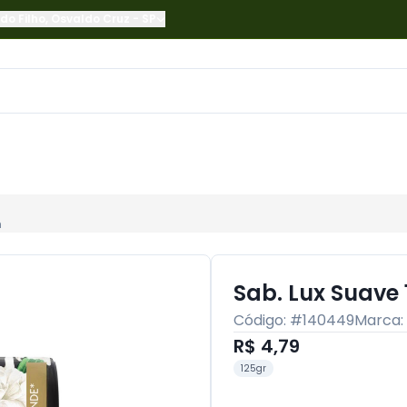
do Filho
,
Osvaldo Cruz
-
SP
m
Sab. Lux Suave
Código: #
140449
Marca:
R$ 4,79
125gr