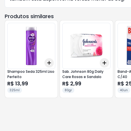
Produtos similares
Add
Add
+
3
+
5
+
10
+
3
+
5
+
Shampoo Seda 325ml Liso
Sab. Johnson 80g Daily
Band-A
Perfeito
Care Rosas e Sandalo
C/40
R$ 13,99
R$ 2,99
R$ 2
325ml
80gr
40un