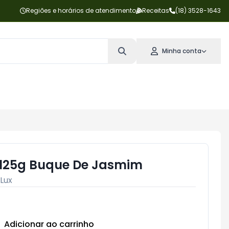
Regiões e horários de atendimento
Receitas
(18) 3528-1643
Minha conta
 125g Buque De Jasmim
Lux
Adicionar ao carrinho
Subtotal:
R$ 0,00