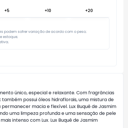
+
5
+
10
+
20
eis podem sofrer variação de acordo com o peso;

e estoque;

tiva;
nto único, especial e relaxante. Com fragrâncias
x também possui óleos hidraflorais, uma mistura de
a permanecer macia e flexível. Lux Buquê de Jasmim
ando uma limpeza profunda e uma sensação de pele
 mais intenso com Lux. Lux Buquê de Jasmim