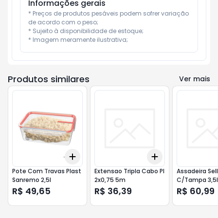
Informações gerais
* Preços de produtos pesáveis podem sofrer variação 
de acordo com o peso;

* Sujeito à disponibilidade de estoque;

* Imagem meramente ilustrativa;
Produtos similares
Ver mais
Add
Add
+
3
+
5
+
10
+
3
+
5
+
10
Pote Com Travas Plast
Extensao Tripla Cabo Pl
Assadeira Sel
Sanremo 2,5l
2x0,75 5m
C/Tampa 3,5l
R$ 49,65
R$ 36,39
R$ 60,99