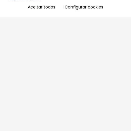
Aceitar todos
Configurar cookies
Aproveite as nossas promoções!
Cadastre seu e-mail e receba ofertas exclusivas.
QUERO RECEBER