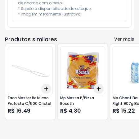
de acordo com o peso;

* Sujeito à disponibilidade de estoque;

* Imagem meramente ilustrativa;
Produtos similares
Ver mais
Add
Add
+
3
+
5
+
10
+
3
+
5
+
10
Faca Master Refeicao
Mp Massa P/Pizza
Mp Chant Bau
Prafesta C/500 Cristal
Rocath
Right 907g Ba
R$ 16,49
R$ 4,30
R$ 15,22