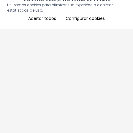
Utilizamos cookies para otimizar sua experiência e coletar
estatísticas de uso.
Aceitar todos
Configurar cookies
Aproveite as nossas promoções!
Cadastre seu e-mail e receba ofertas exclusivas.
QUERO RECEBER