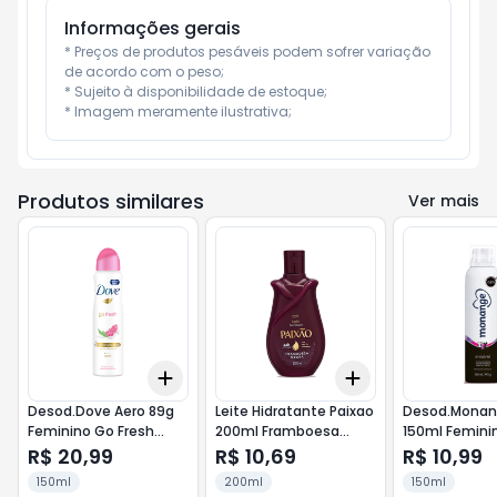
Informações gerais
* Preços de produtos pesáveis podem sofrer variação 
de acordo com o peso;

* Sujeito à disponibilidade de estoque;

* Imagem meramente ilustrativa;
Produtos similares
Ver mais
Add
Add
+
3
+
5
+
10
+
3
+
5
+
10
Desod.Dove Aero 89g
Leite Hidratante Paixao
Desod.Monan
Feminino Go Fresh
200ml Framboesa
150ml Femini
Verbena
Negra
Invisivel
R$ 20,99
R$ 10,69
R$ 10,99
150ml
200ml
150ml