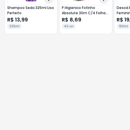
Shampoo Seda 325ml Liso
P.Higienico Fofinho
Desod.
Perfeito
Absolute 30m C/4 Folha
Femini
Dupla
R$ 13,99
R$ 8,69
R$ 19
325ml
4.0 un
150ml