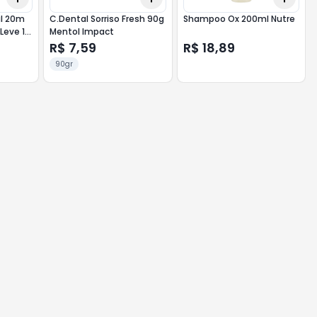
al 20m
C.Dental Sorriso Fresh 90g
Shampoo Ox 200ml Nutre
 Leve 12
Mentol Impact
R$ 7,59
R$ 18,89
90gr