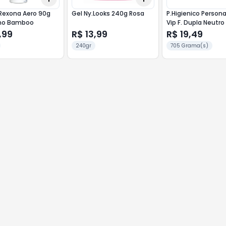
Rexona Aero 90g
Gel Ny.Looks 240g Rosa
P.Higienico Person
no Bamboo
Vip F. Dupla Neutro
Pague 11
,99
R$ 13,99
R$ 19,49
240gr
705 Grama(s)