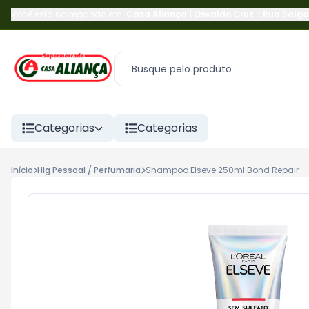
Você está navegando em:
Casa Aliança | Osvaldo Cruz
-
Rua Salga
Categorias
Categorias
Início
Hig Pessoal / Perfumaria
Shampoo Elseve 250ml Bond Repair