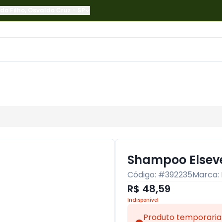
do Filho
,
Osvaldo Cruz
-
SP
Shampoo Elsev
Código: #
392235
Marca:
R$ 48,59
Indisponível
Produto temporaria