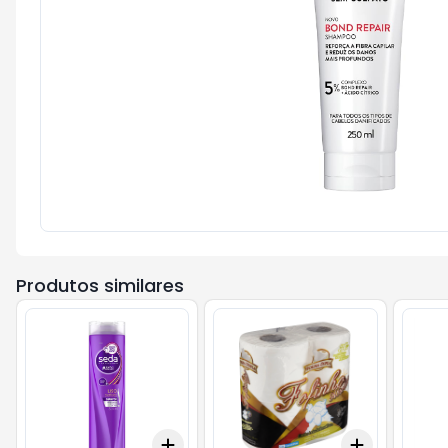
Produtos similares
Add
Add
+
3
+
5
+
10
+
3
+
5
+