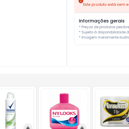
Este produto está sem 
Informações gerais
* Preços de produtos pesáv
* Sujeito à disponibilidade d
* Imagem meramente ilustra
Add
Add
10
+
3
+
5
+
10
+
3
+
5
+
10