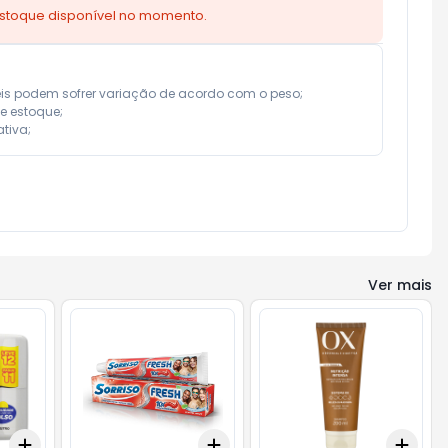
estoque disponível no momento.
eis podem sofrer variação de acordo com o peso;

e estoque;

tiva;
Ver mais
Add
Add
Add
+
3
+
5
+
10
+
3
+
5
+
10
+
3