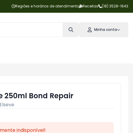
Regiões e horários de atendimento
Receitas
(18) 3528-1643
Minha conta
e 250ml Bond Repair
Elseve
mente indisponível!