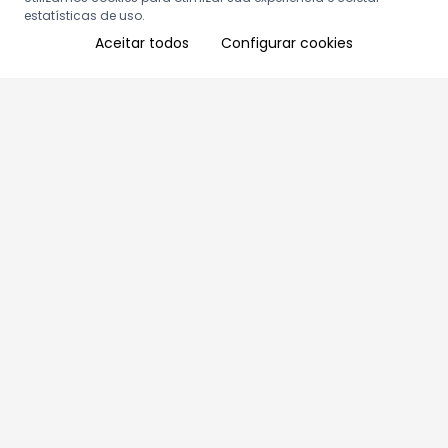
estatísticas de uso.
Aceitar todos
Configurar cookies
Aproveite as nossas promoções!
Cadastre seu e-mail e receba ofertas exclusivas.
QUERO RECEBER