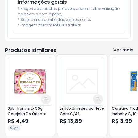
Informações gerais
* Preços de produtos pesáveis podem sofrer variação 
de acordo com o peso;

* Sujeito à disponibilidade de estoque;

* Imagem meramente ilustrativa;
Produtos similares
Ver mais
Add
Add
+
3
+
5
+
10
+
3
+
5
+
10
Sab. Francis Lx 90g
Lenco Umedecido Neve
Curativo Trad
Cerejeira Do Oriente
Care C/48
Isababy C/10
R$ 4,49
R$ 13,89
R$ 3,99
90gr