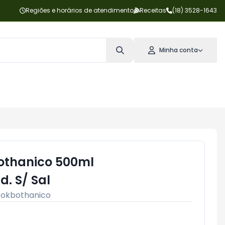
Regiões e horários de atendimento
Receitas
(18) 3528-1643
Minha conta
thanico 500ml
. S/ Sal
Tokbothanico