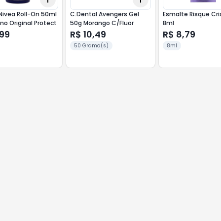
Nivea Roll-On 50ml
C.Dental Avengers Gel
Esmalte Risque Cri
no Original Protect
50g Morango C/Fluor
8ml
,99
R$ 10,49
R$ 8,79
50 Grama(s)
8ml