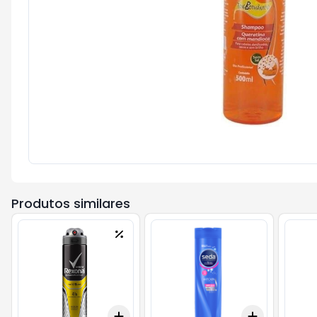
Produtos similares
Add
Add
+
3
+
5
+
10
+
3
+
5
+