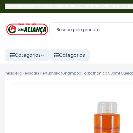
Você está navegando em:
Casa Aliança | Osvaldo Cruz
-
Rua Salga
Categorias
Categorias
Início
Hig Pessoal / Perfumaria
Shampoo Tokbothanico 500ml Querati