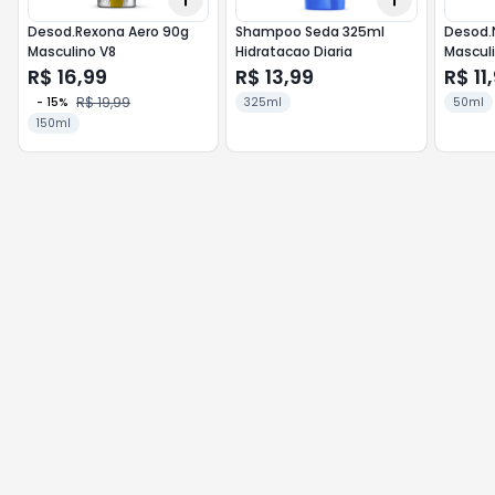
Desod.Rexona Aero 90g
Shampoo Seda 325ml
Desod.
Masculino V8
Hidratacao Diaria
Masculi
R$ 16,99
R$ 13,99
R$ 11
R$ 19,99
-
15
%
325ml
50ml
150ml