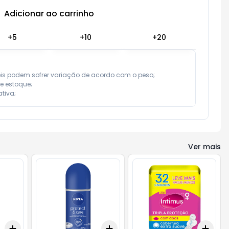
Adicionar ao carrinho
Subtotal:
R$ 0,00
+
5
+
10
+
20
eis podem sofrer variação de acordo com o peso;

e estoque;

tiva;
Ver mais
Add
Add
Add
+
3
+
5
+
10
+
3
+
5
+
10
+
3