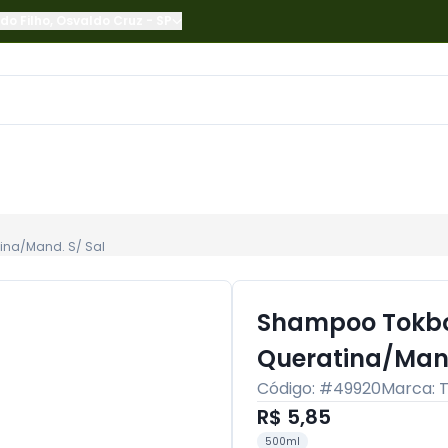
do Filho
,
Osvaldo Cruz
-
SP
na/Mand. S/ Sal
Shampoo Tokbo
Queratina/Mand
Código: #
49920
Marca:
R$ 5,85
500ml