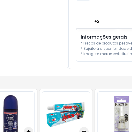
+
3
Informações gerais
* Preços de produtos pesáv
* Sujeito à disponibilidade d
* Imagem meramente ilustra
Add
Add
10
+
3
+
5
+
10
+
3
+
5
+
10