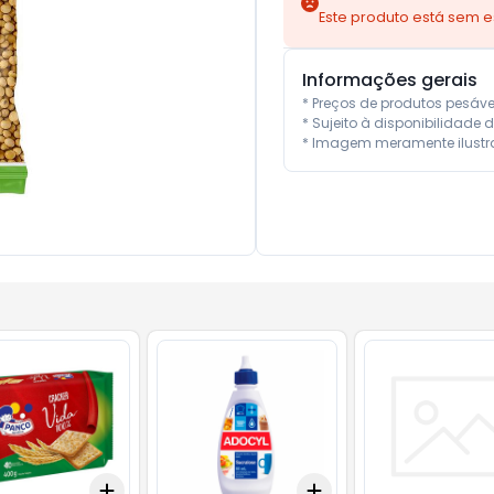
Este produto está sem 
Informações gerais
* Preços de produtos pesáv
* Sujeito à disponibilidade d
* Imagem meramente ilustra
Add
Add
10
+
3
+
5
+
10
+
3
+
5
+
10