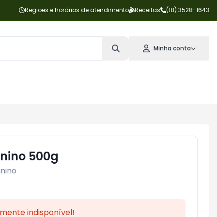
Regiões e horários de atendimento
Receitas
(18) 3528-1643
Minha conta
inino 500g
inino
mente indisponível!