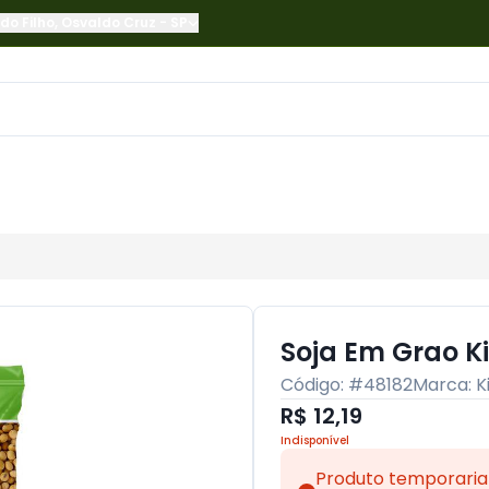
do Filho
,
Osvaldo Cruz
-
SP
Soja Em Grao K
Código: #
48182
Marca:
K
R$ 12,19
Indisponível
Produto temporaria