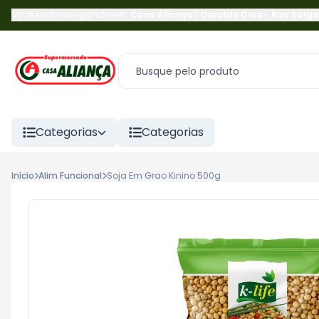
Você está navegando em:
Casa Aliança | Osvaldo Cruz
-
Rua Salga
Categorias
Categorias
Início
Alim Funcional
Soja Em Grao Kinino 500g