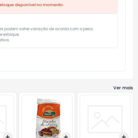
estoque disponível no momento.
eis podem sofrer variação de acordo com o peso;

e estoque;

tiva;
Ver mais
Add
Add
Add
+
3
+
5
+
10
+
3
+
5
+
10
+
3