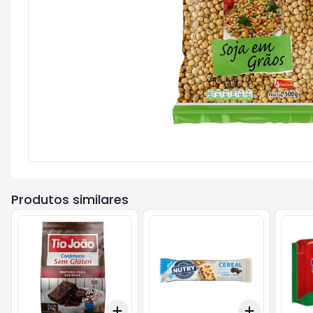
Produtos similares
Add
Add
+
3
+
5
+
10
+
3
+
5
+