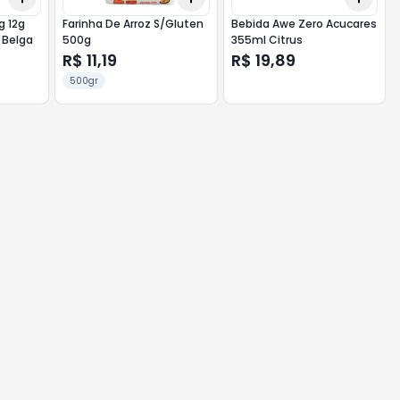
g 12g
Farinha De Arroz S/Gluten
Bebida Awe Zero Acucares
 Belga
500g
355ml Citrus
R$ 11,19
R$ 19,89
500gr