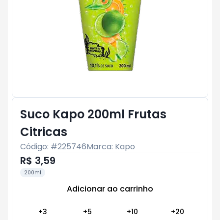
Suco Kapo 200ml Frutas
Citricas
Código: #
225746
Marca:
Kapo
R$ 3,59
200ml
Adicionar ao carrinho
Subtotal:
R$ 0
+
3
+
5
+
10
+
20