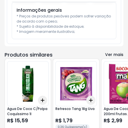
Informações gerais
* Preços de produtos pesáveis podem sofrer variação 
de acordo com o peso;

* Sujeito à disponibilidade de estoque;

* Imagem meramente ilustrativa;
Produtos similares
Ver mais
Add
Add
+
3
+
5
+
10
+
3
+
5
+
10
Agua De Coco C/Polpa
Refresco Tang 18g Uva
Agua De Coc
Coquíssimo 1l
200ml Frutas
Vermelhas
R$ 15,59
R$ 1,79
R$ 2,99
0.36 Quilograma(s)