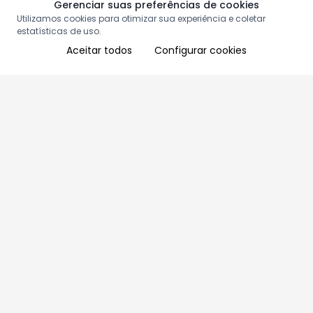
Gerenciar suas preferências de cookies
Utilizamos cookies para otimizar sua experiência e coletar
estatísticas de uso.
Aceitar todos
Configurar cookies
Aproveite as nossas promoções!
Cadastre seu e-mail e receba ofertas exclusivas.
QUERO RECEBER