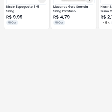
Nissin Espaguete T-5
Macarrao Galo Semola
Nissin
500g
500g Parafuso
Suino 
R$ 9,99
R$ 4,79
R$ 2,
500gr
500gr
-
15
%