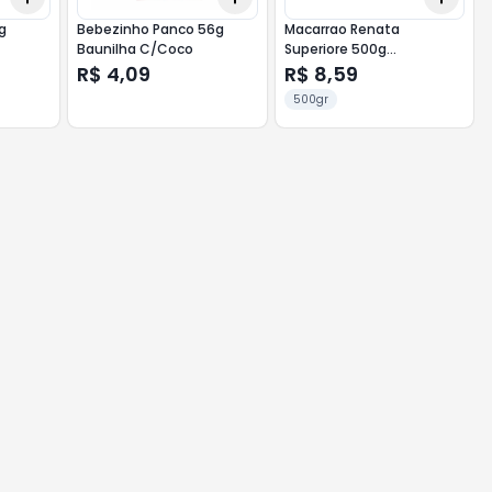
g
Bebezinho Panco 56g
Macarrao Renata
Baunilha C/Coco
Superiore 500g
Spaghettini
R$ 4,09
R$ 8,59
500gr