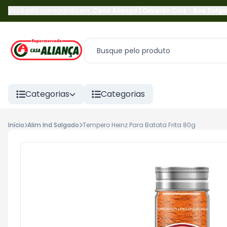
Você está navegando em:
Casa Aliança | Osvaldo Cruz
-
Rua Salga
Categorias
Categorias
Início
Alim Ind Salgado
Tempero Heinz Para Batata Frita 80g