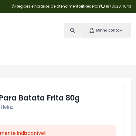
Regiões e horários de atendimento
Receitas
(18) 3528-1643
Minha conta
Para Batata Frita 80g
:
Heinz
mente indisponível!