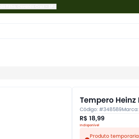
do Filho
,
Osvaldo Cruz
-
SP
Tempero Heinz 
Código: #
348589
Marca
R$ 18,99
Indisponível
Produto temporaria