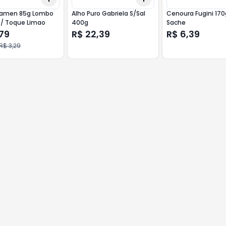
 Lamen 85g Lombo
Alho Puro Gabriela S/Sal
Cenoura Fugini 170
C/ Toque Limao
400g
Sache
79
R$ 22,39
R$ 6,39
R$ 3,29