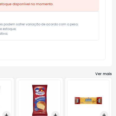
estoque disponível no momento.
eis podem sofrer variação de acordo com o peso;

e estoque;

tiva;
Ver mais
Add
Add
Add
+
3
+
5
+
10
+
3
+
5
+
10
+
3