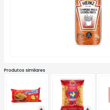
Produtos similares
Add
Add
+
3
+
5
+
10
+
3
+
5
+