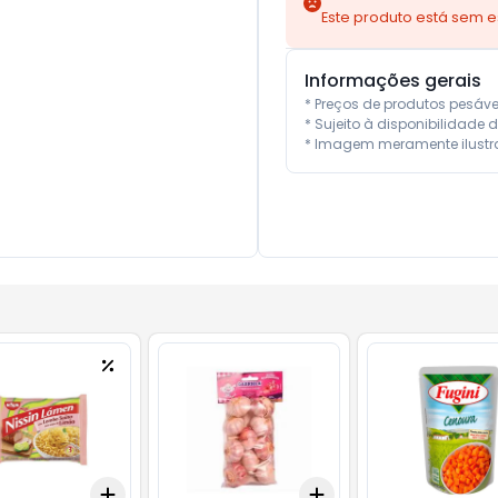
Este produto está sem 
Informações gerais
* Preços de produtos pesáv
* Sujeito à disponibilidade d
* Imagem meramente ilustra
Add
Add
10
+
3
+
5
+
10
+
3
+
5
+
10