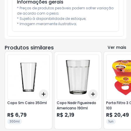
Informações gerais
* Preços de produtos pesáveis podem sofrer variação 
de acordo com o peso;

* Sujeito à disponibilidade de estoque;

* Imagem meramente ilustrativa;
Produtos similares
Ver mais
Add
Add
+
3
+
5
+
10
+
3
+
5
+
10
Copo Sm Cairo 350ml
Copo Nadir Figueiredo
Porta Filtro 3
Americano 190ml
103
R$ 6,79
R$ 2,19
R$ 20,49
300ml
1un