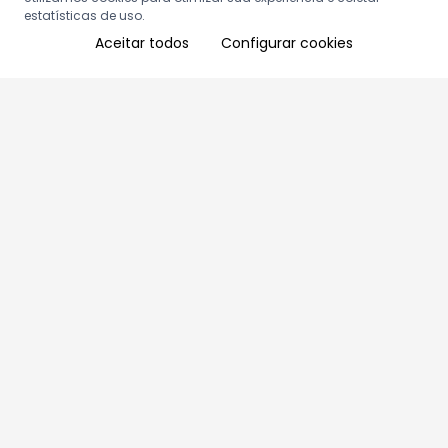
estatísticas de uso.
Aceitar todos
Configurar cookies
Aproveite as nossas promoções!
Cadastre seu e-mail e receba ofertas exclusivas.
QUERO RECEBER