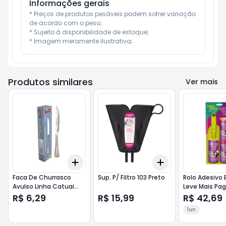
Informações gerais
* Preços de produtos pesáveis podem sofrer variação 
de acordo com o peso;

* Sujeito à disponibilidade de estoque;

* Imagem meramente ilustrativa;
Produtos similares
Ver mais
Add
Add
+
3
+
5
+
10
+
3
+
5
+
10
Faca De Churrasco
Sup. P/ Filtro 103 Preto
Rolo Adesivo Bettanin
Avulso Linha Catuai
Leve Mais Pa
Aco Inoxidavel
Menos
R$ 6,29
R$ 15,99
R$ 42,69
1un