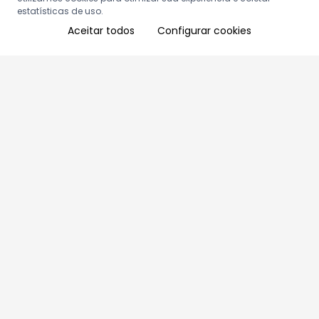
estatísticas de uso.
Aceitar todos
Configurar cookies
Aproveite as nossas promoções!
Cadastre seu e-mail e receba ofertas exclusivas.
QUERO RECEBER