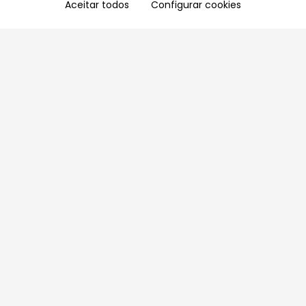
Aceitar todos
Configurar cookies
Aproveite as nossas promoções!
Cadastre seu e-mail e receba ofertas exclusivas.
QUERO RECEBER