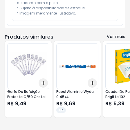
de acordo com o peso;

* Sujeito à disponibilidade de estoque;

* Imagem meramente ilustrativa;
Produtos similares
Ver mais
Add
Add
+
3
+
5
+
10
+
3
+
5
+
10
Garfo De Refeição
Papel Aluminio Wyda
Coador De Pa
Prafesta C/50 Cristal
0.45x4
Brigitta 102
R$ 9,49
R$ 9,69
R$ 5,39
1un