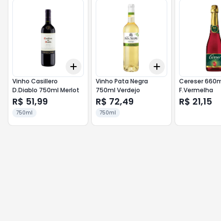
Add
Add
+
3
+
5
+
10
+
3
+
5
+
10
Vinho Casillero
Vinho Pata Negra
Cereser 660m
D.Diablo 750ml Merlot
750ml Verdejo
F.Vermelha
R$ 51,99
R$ 72,49
R$ 21,15
750ml
750ml