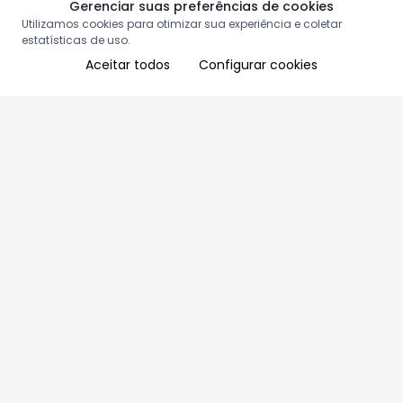
Gerenciar suas preferências de cookies
Utilizamos cookies para otimizar sua experiência e coletar
estatísticas de uso.
Aceitar todos
Configurar cookies
Aproveite as nossas promoções!
Cadastre seu e-mail e receba ofertas exclusivas.
QUERO RECEBER