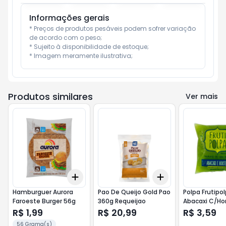
Informações gerais
* Preços de produtos pesáveis podem sofrer variação 
de acordo com o peso;

* Sujeito à disponibilidade de estoque;

* Imagem meramente ilustrativa;
Produtos similares
Ver mais
Add
Add
+
3
+
5
+
10
+
3
+
5
+
10
Hamburguer Aurora
Pao De Queijo Gold Pao
Polpa Frutipo
Faroeste Burger 56g
360g Requeijao
Abacaxi C/Ho
R$ 1,99
R$ 20,99
R$ 3,59
56 Grama(s)