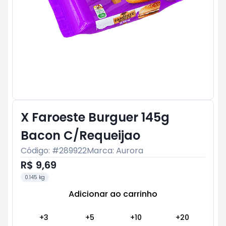
X Faroeste Burguer 145g
Bacon C/Requeijao
Código: #
289922
Marca:
Aurora
R$ 9,69
0.145 kg
Adicionar ao carrinho
Subtotal:
R$ 0
+
3
+
5
+
10
+
20