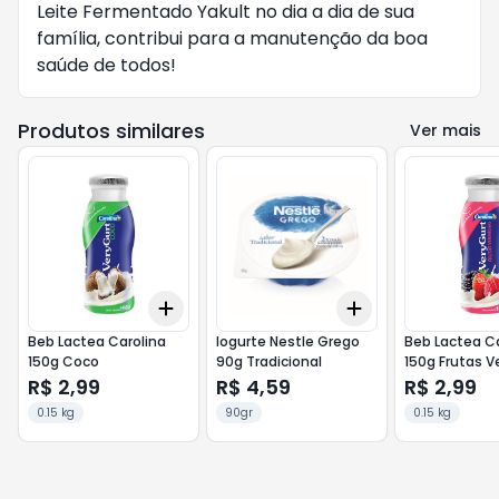
Leite Fermentado Yakult no dia a dia de sua
família, contribui para a manutenção da boa
saúde de todos!
Produtos similares
Ver mais
Add
Add
+
3
+
5
+
10
+
3
+
5
+
10
Beb Lactea Carolina
Iogurte Nestle Grego
Beb Lactea Ca
150g Coco
90g Tradicional
150g Frutas 
R$ 2,99
R$ 4,59
R$ 2,99
0.15 kg
90gr
0.15 kg