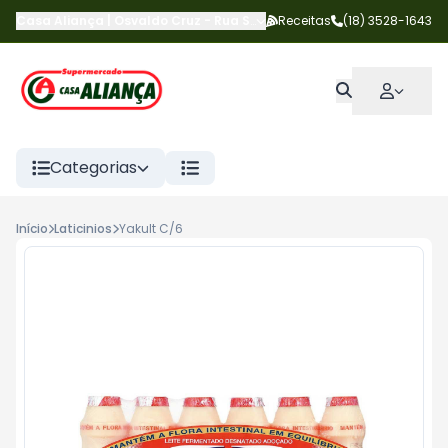
Casa Aliança | Osvaldo Cruz
-
Rua Salgado Filho
Receitas
,
Osvaldo Cruz
(18) 3528-1643
-
S
Categorias
Início
Laticinios
Yakult C/6