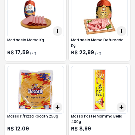
Add
Add
+
0.3
kg
+
0.5
kg
+
0.
Mortadela Marba Kg
Mortadela Marba Defumada
Kg
R$ 17,59
R$ 23,99
/
kg
/
kg
Add
Add
+
3
+
5
+
10
+
3
Massa P/Pizza Rocath 250g
Massa Pastel Mamma Bella
400g
R$ 12,09
R$ 8,99