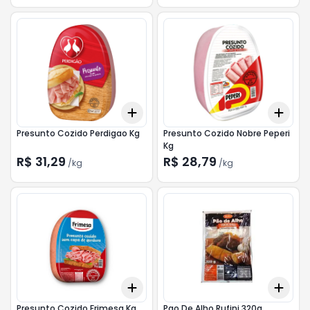
Add
Add
+
0.3
kg
+
0.5
kg
+
0.
Presunto Cozido Perdigao Kg
Presunto Cozido Nobre Peperi
Kg
R$ 31,29
R$ 28,79
/
kg
/
kg
Add
Add
+
0.3
kg
+
0.5
kg
+
3
Presunto Cozido Frimesa Kg
Pao De Alho Rufini 320g