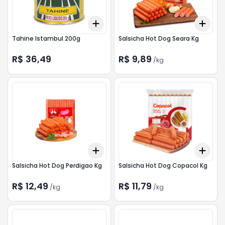
Add
Add
+
3
+
5
+
10
+
0.
Tahine Istambul 200g
Salsicha Hot Dog Seara Kg
R$ 36,49
R$ 9,89
/
kg
Add
Add
+
0.3
kg
+
0.5
kg
+
0.
Salsicha Hot Dog Perdigao Kg
Salsicha Hot Dog Copacol Kg
R$ 12,49
R$ 11,79
/
kg
/
kg