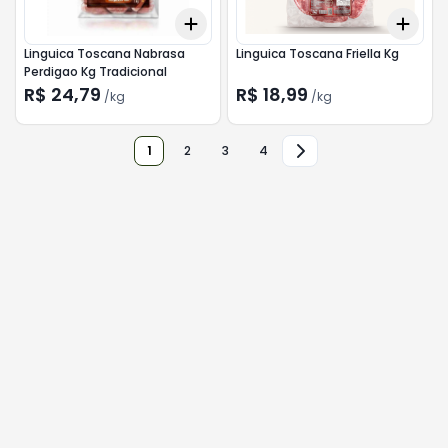
Add
Add
+
0.3
kg
+
0.5
kg
+
0.
Linguica Toscana Nabrasa
Linguica Toscana Friella Kg
Perdigao Kg Tradicional
R$ 24,79
R$ 18,99
/
kg
/
kg
1
2
3
4