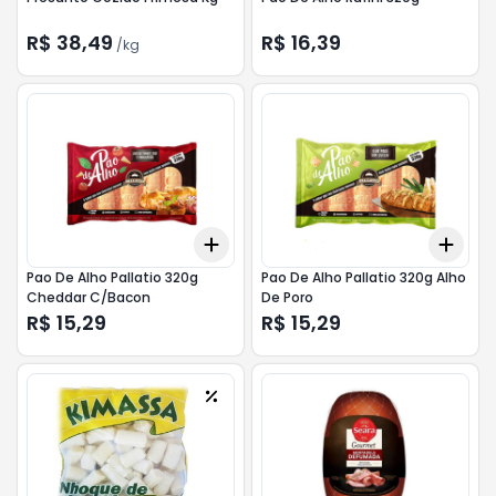
R$ 38,49
R$ 16,39
/
kg
Add
Add
+
3
+
5
+
10
+
3
Pao De Alho Pallatio 320g
Pao De Alho Pallatio 320g Alho
Cheddar C/Bacon
De Poro
R$ 15,29
R$ 15,29