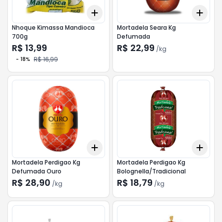
Add
Add
+
3
+
5
+
10
+
0.
Nhoque Kimassa Mandioca
Mortadela Seara Kg
700g
Defumada
R$ 13,99
R$ 22,99
/
kg
R$ 16,99
-
18
%
Add
Add
+
0.3
kg
+
0.5
kg
+
0.
Mortadela Perdigao Kg
Mortadela Perdigao Kg
Defumada Ouro
Bolognella/Tradicional
R$ 28,90
R$ 18,79
/
kg
/
kg