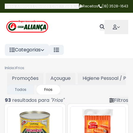
Casa Aliança | Osvaldo Cruz
-
Rua Salgado Filho
Receitas
,
Osvaldo Cruz
(18) 3528-1643
-
S
Categorias
Início
Frios
Promoções
Açougue
Higiene Pessoal / Per
Todos
Frios
93
resultados para
"
Frios
"
Filtros