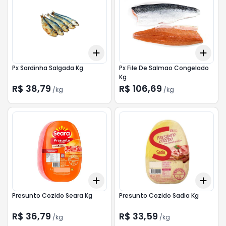
Add
Add
+
0.3
kg
+
0.5
kg
+
0.
Px Sardinha Salgada Kg
Px File De Salmao Congelado
Kg
R$ 38,79
R$ 106,69
/
kg
/
kg
Add
Add
+
0.3
kg
+
0.5
kg
+
0.
Presunto Cozido Seara Kg
Presunto Cozido Sadia Kg
R$ 36,79
R$ 33,59
/
kg
/
kg