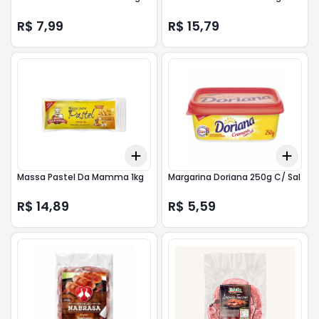
R$ 7,99
R$ 15,79
Add
Add
+
3
+
5
+
10
+
3
Massa Pastel Da Mamma 1kg
Margarina Doriana 250g C/ Sal
R$ 14,89
R$ 5,59