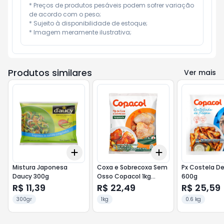
* Preços de produtos pesáveis podem sofrer variação 
de acordo com o peso;

* Sujeito à disponibilidade de estoque;

* Imagem meramente ilustrativa;
Produtos similares
Ver mais
Add
Add
+
3
+
5
+
10
+
3
+
5
+
10
Mistura Japonesa
Coxa e Sobrecoxa Sem
Px Costela De
Daucy 300g
Osso Copacol 1kg
600g
Tempe S/Pimenta
R$ 11,39
R$ 22,49
R$ 25,59
300gr
1kg
0.6 kg