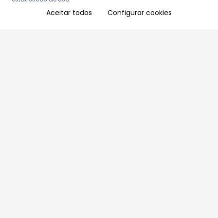
Aceitar todos
Configurar cookies
Aproveite as nossas promoções!
Cadastre seu e-mail e receba ofertas exclusivas.
QUERO RECEBER