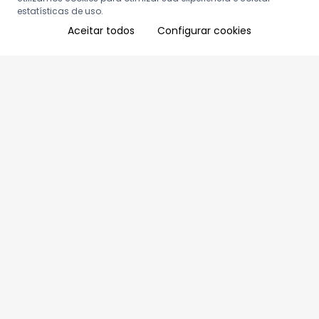
estatísticas de uso.
Aceitar todos
Configurar cookies
Aproveite as nossas promoções!
Cadastre seu e-mail e receba ofertas exclusivas.
QUERO RECEBER