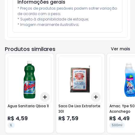
Informações gerais
* Preços de produtos pesáveis podem sofrer variação 
de acordo com o peso;

* Sujeito à disponibilidade de estoque;

* Imagem meramente ilustrativa;
Produtos similares
Ver mais
Add
Add
+
3
+
5
+
10
+
3
+
5
+
10
Agua Sanitaria Qboa 1l
Saco De Lixo Extraforte
Amac. Ype 5
30l
Aconchego
R$ 4,59
R$ 7,59
R$ 4,49
1L
500ml