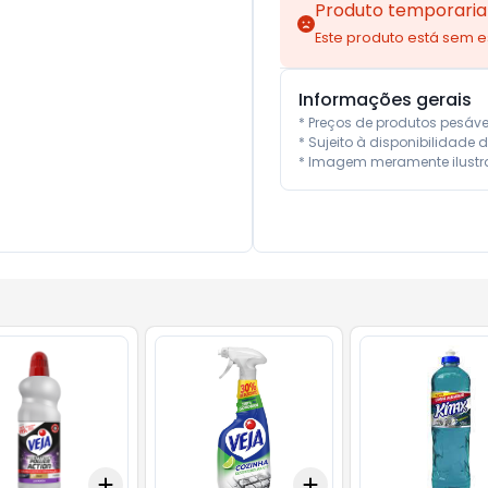
Produto temporaria
Este produto está sem 
Informações gerais
* Preços de produtos pesáv
* Sujeito à disponibilidade d
* Imagem meramente ilustra
Add
Add
10
+
3
+
5
+
10
+
3
+
5
+
10