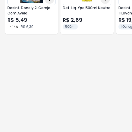
Desinf. Donely 2l Cereja
Det. Liq. Ype 500ml Neutro
Desinf.
Com Avela
1l Lava
R$ 5,49
R$ 2,69
R$ 19
R$ 6,39
-
14
%
500ml
1 Quil