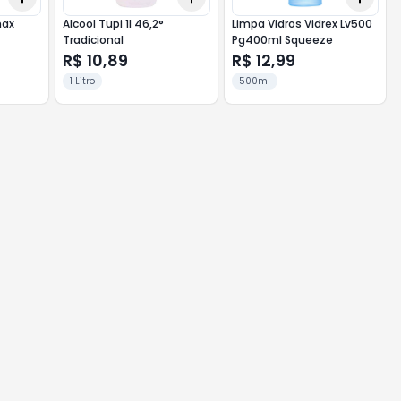
max
Alcool Tupi 1l 46,2°
Limpa Vidros Vidrex Lv500
Tradicional
Pg400ml Squeeze
R$ 10,89
R$ 12,99
1 Litro
500ml