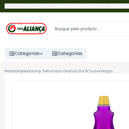
Você está navegando em:
Casa Aliança | Osvaldo Cruz
-
Rua Salga
Categorias
Categorias
Início
Limpeza
Limp. Perfumado Girando Sol 1lt Suave Magia