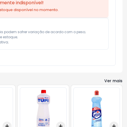
mente indisponível!
estoque disponível no momento.
eis podem sofrer variação de acordo com o peso;

e estoque;

tiva;
Ver mais
Add
Add
Add
+
3
+
5
+
10
+
3
+
5
+
10
+
3