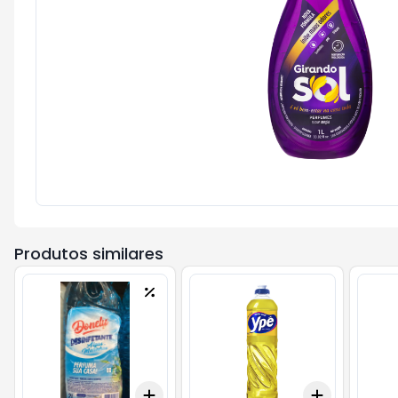
Produtos similares
Add
Add
+
3
+
5
+
10
+
3
+
5
+