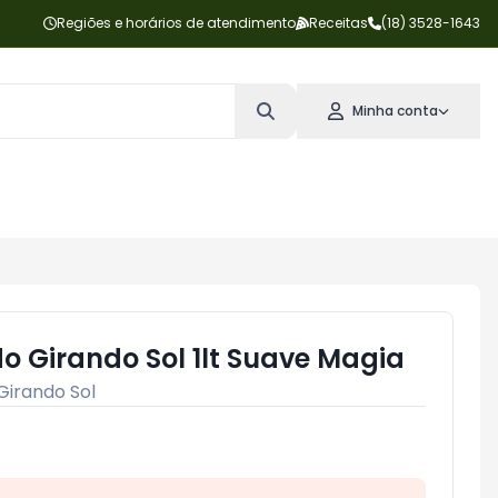
Regiões e horários de atendimento
Receitas
(18) 3528-1643
Minha conta
o Girando Sol 1lt Suave Magia
Girando Sol