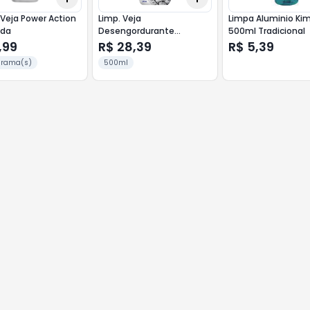
 Veja Power Action
Limp. Veja
Limpa Aluminio Ki
nda
Desengordurante
500ml Tradicional
Aparelho Leve 500ml
,99
R$ 28,39
R$ 5,39
Pague 400ml
ograma(s)
500ml