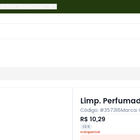
do Filho
,
Osvaldo Cruz
-
SP
Limp. Perfumad
Código: #
357316
Marca:
R$ 10,29
1.0 lt
Indisponível